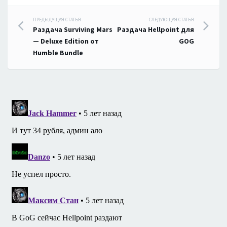
Навигация
ПРЕДЫДУЩАЯ СТАТЬЯ
СЛЕДУЮЩАЯ СТАТЬЯ
Раздача Surviving Mars
Раздача Hellpoint для
по
— Deluxe Edition от
GOG
Humble Bundle
записям