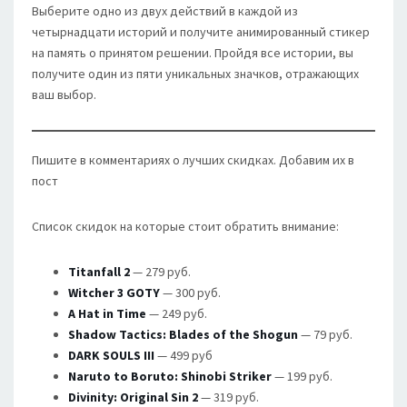
Выберите одно из двух действий в каждой из
четырнадцати историй и получите анимированный стикер
на память о принятом решении. Пройдя все истории, вы
получите один из пяти уникальных значков, отражающих
ваш выбор.
Пишите в комментариях о лучших скидках. Добавим их в
пост
Список скидок на которые стоит обратить внимание:
Titanfall 2
— 279 pуб.
Witcher 3 GOTY
— 300 pуб.
A Hat in Time
— 249 pуб.
Shadow Tactics: Blades of the Shogun
— 79 pуб.
DARK SOULS III
— 499 pуб
Naruto to Boruto: Shinobi Striker
— 199 pуб.
Divinity: Original Sin 2
— 319 pуб.