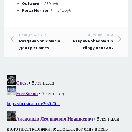
Outward
— 359 pуб.
Forza Horizon 4
— 542 pуб.
Навигация
ПРЕДЫДУЩАЯ СТАТЬЯ
СЛЕДУЮЩАЯ СТАТЬЯ
Раздача Sonic Mania
Раздача Shadowrun
по
для EpicGames
Trilogy для GOG
записям