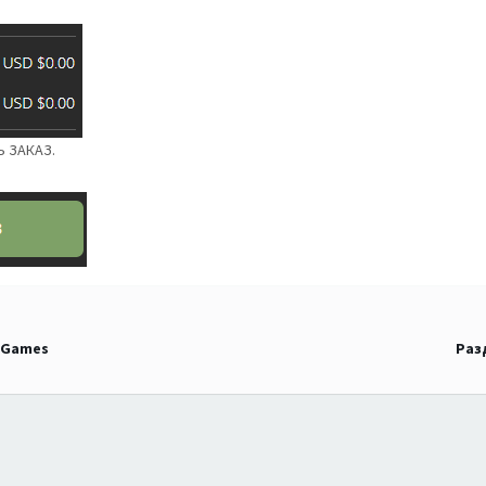
Ь ЗАКАЗ.
icGames
Разд