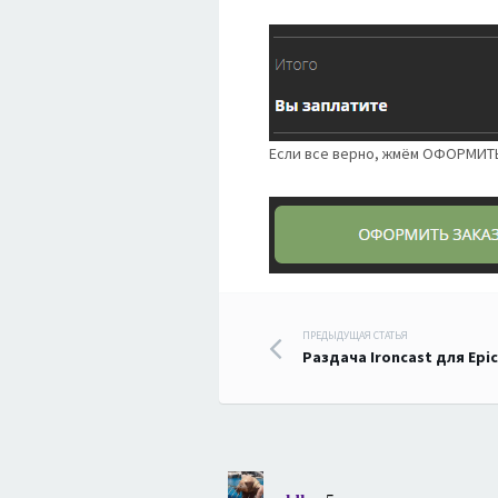
Если все верно, жмём ОФОРМИТ
Навигация
ПРЕДЫДУЩАЯ СТАТЬЯ
Раздача Ironcast для Ep
по
записям