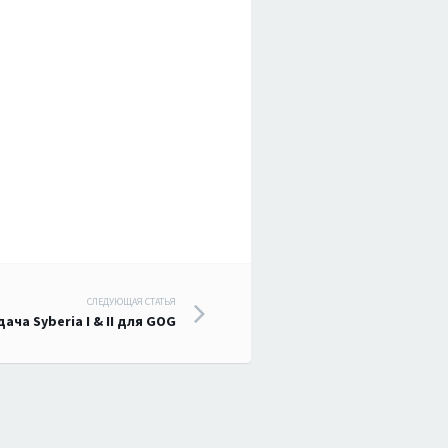
СЛЕДУЮЩАЯ СТАТЬЯ
ача Syberia I & II для GOG