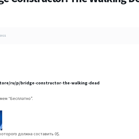
2021
ore/ru/p/bridge-constructor-the-walking-dead
мем “Бесплатно”.
 которого должна составить 0$.