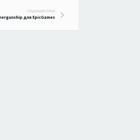
СЛЕДУЮЩАЯ СТАТЬЯ
hergunship для EpicGames