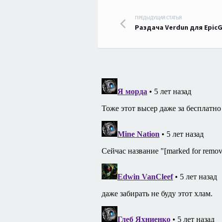
Навигация
ПРЕДЫДУЩАЯ СТАТЬЯ
Раздача Verdun для Epic
по
записям