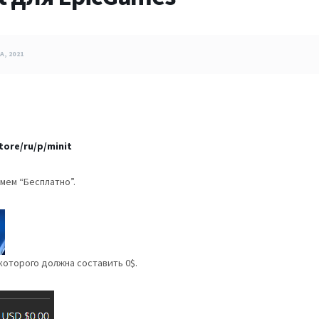
А, 2021
ore/ru/p/minit
мем “Бесплатно”.
 которого должна составить 0$.