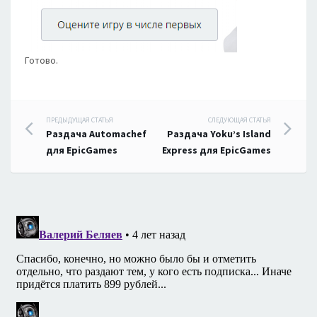
Готово.
Навигация
ПРЕДЫДУЩАЯ СТАТЬЯ
СЛЕДУЮЩАЯ СТАТЬЯ
Раздача Automachef
Раздача Yoku’s Island
по
для EpicGames
Express для EpicGames
записям