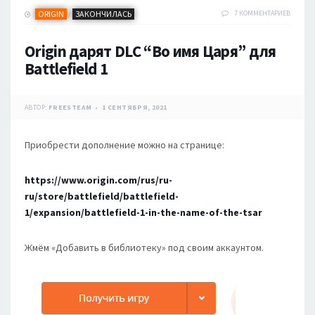
ORIGIN
ЗАКОНЧИЛАСЬ
7 КОММЕНТАРИЕВ
/
Origin дарят DLC “Во имя Царя” для
Battlefield 1
АВТОР:
FREESTEAM
1 СЕНТЯБРЯ, 2021
Приобрести дополнение можно на странице:
https://www.origin.com/rus/ru-
ru/store/battlefield/battlefield-
1/expansion/battlefield-1-in-the-name-of-the-tsar
Жмём «Добавить в библиотеку» под своим аккаунтом.