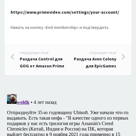
https://www.primevideo.com/settings/your-account/
Нажать на кнопку «End membership» и подтвердить
Навигация
ПРЕДЫДУЩАЯ СТАТЬЯ
СЛЕДУЮЩАЯ СТАТЬЯ
Раздача Control для
Раздача Aven Colony
по
GOG от Amazon Prime
для EpicGames
записям