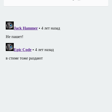
по
записям