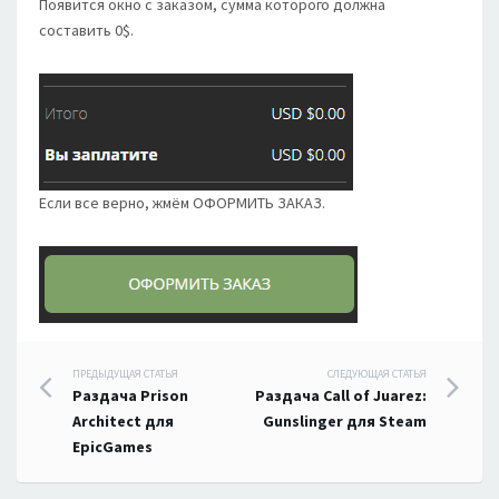
Появится окно с заказом, сумма которого должна
составить 0$.
Если все верно, жмём ОФОРМИТЬ ЗАКАЗ.
Навигация
ПРЕДЫДУЩАЯ СТАТЬЯ
СЛЕДУЮЩАЯ СТАТЬЯ
Раздача Prison
Раздача Call of Juarez:
по
Architect для
Gunslinger для Steam
EpicGames
записям