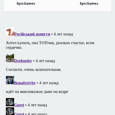
EpicGames
EpicGames
записям