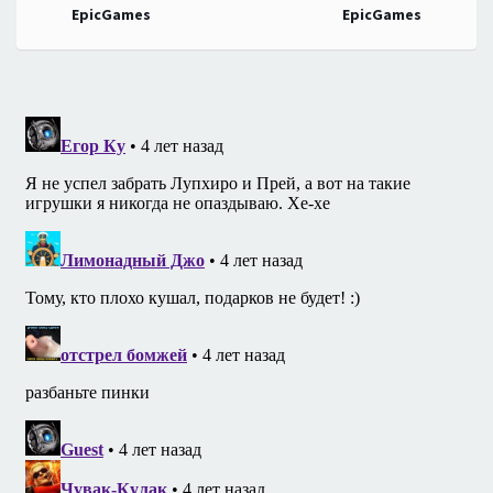
EpicGames
EpicGames
записям