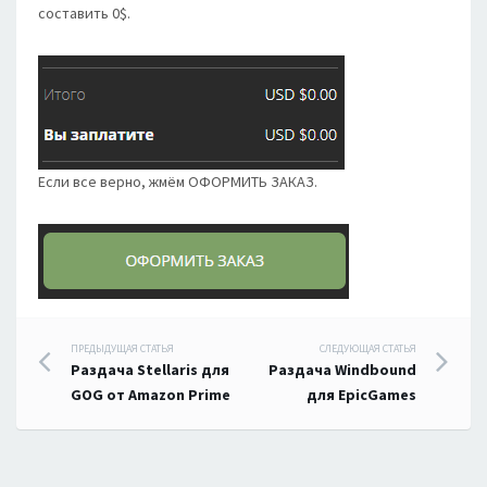
составить 0$.
Если все верно, жмём ОФОРМИТЬ ЗАКАЗ.
Навигация
ПРЕДЫДУЩАЯ СТАТЬЯ
СЛЕДУЮЩАЯ СТАТЬЯ
Раздача Stellaris для
Раздача Windbound
по
GOG от Amazon Prime
для EpicGames
записям