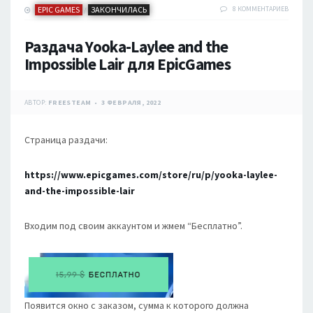
EPIC GAMES
ЗАКОНЧИЛАСЬ
8 КОММЕНТАРИЕВ
/
Раздача Yooka-Laylee and the
Impossible Lair для EpicGames
АВТОР:
FREESTEAM
3 ФЕВРАЛЯ, 2022
Страница раздачи:
https://www.epicgames.com/store/ru/p/yooka-laylee-
and-the-impossible-lair
Входим под своим аккаунтом и жмем “Бесплатно”.
Появится окно с заказом, сумма к которого должна