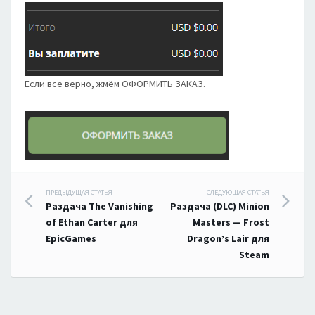
Если все верно, жмём ОФОРМИТЬ ЗАКАЗ.
Навигация
ПРЕДЫДУЩАЯ СТАТЬЯ
СЛЕДУЮЩАЯ СТАТЬЯ
Раздача The Vanishing
Раздача (DLC) Minion
по
of Ethan Carter для
Masters — Frost
EpicGames
Dragon’s Lair для
записям
Steam