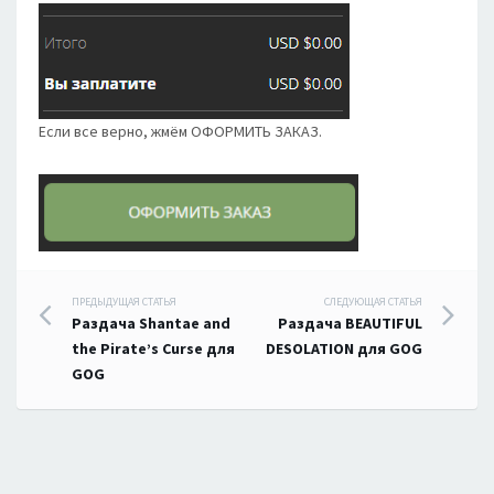
Если все верно, жмём ОФОРМИТЬ ЗАКАЗ.
Навигация
ПРЕДЫДУЩАЯ СТАТЬЯ
СЛЕДУЮЩАЯ СТАТЬЯ
Раздача Shantae and
Раздача BEAUTIFUL
по
the Pirate’s Curse для
DESOLATION для GOG
GOG
записям