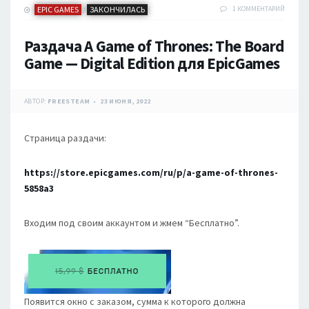
EPIC GAMES
ЗАКОНЧИЛАСЬ
1 КОММЕНТАРИЙ
/
Раздача A Game of Thrones: The Board
Game — Digital Edition для EpicGames
АВТОР:
FREESTEAM
23 ИЮНЯ, 2022
Страница раздачи:
https://store.epicgames.com/ru/p/a-game-of-thrones-
5858a3
Входим под своим аккаунтом и жмем “Бесплатно”.
Появится окно с заказом, сумма к которого должна