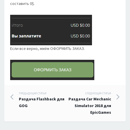
составить 0$.
Если все верно, жмём ОФОРМИТЬ ЗАКАЗ.
Навигация
ПРЕДЫДУЩАЯ СТАТЬЯ
СЛЕДУЮЩАЯ СТАТЬЯ
Раздача Flashback для
Раздача Car Mechanic
по
GOG
Simulator 2018 для
EpicGames
записям