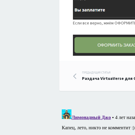
Если все верно, жмём ОФОРМИТ
Навигация
ПРЕДЫДУЩАЯ СТАТЬЯ
Раздача VirtuaVerse для
по
записям