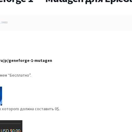
 2022
/ru/p/geneforge-1-mutagen
мем “Бесплатно”.
к которого должна составить 0$.