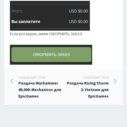
Если все верно, жмём ОФОРМИТЬ ЗАКАЗ.
Навигация
ПРЕДЫДУЩАЯ СТАТЬЯ
СЛЕДУЮЩАЯ СТАТЬЯ
Раздача Warhammer
Раздача Rising Storm
по
40,000: Mechanicus для
2: Vietnam для
EpicGames
EpicGames
записям