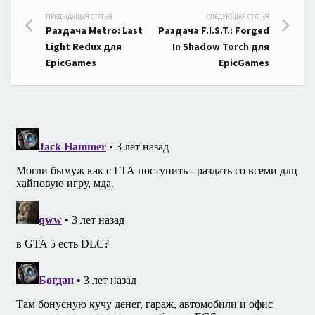
Навигация
ПРЕДЫДУЩАЯ СТАТЬЯ
СЛЕДУЮЩАЯ СТАТЬЯ
Раздача Metro: Last
Раздача F.I.S.T.: Forged
по
Light Redux для
In Shadow Torch для
EpicGames
EpicGames
записям