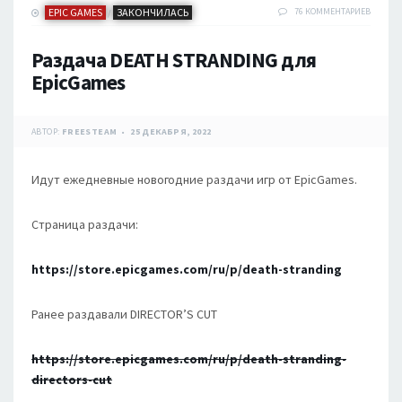
EPIC GAMES
ЗАКОНЧИЛАСЬ
76 КОММЕНТАРИЕВ
/
Раздача DEATH STRANDING для
EpicGames
АВТОР:
FREESTEAM
25 ДЕКАБРЯ, 2022
Идут ежедневные новогодние раздачи игр от EpicGames.
Страница раздачи:
https://store.epicgames.com/ru/p/death-stranding
Ранее раздавали DIRECTOR’S CUT
https://store.epicgames.com/ru/p/death-stranding-
directors-cut