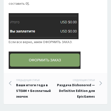
составить 0$.
Если все верно, жмём ОФОРМИТЬ ЗАКАЗ.
Навигация
ПРЕДЫДУЩАЯ СТАТЬЯ
СЛЕДУЮЩАЯ СТАТЬЯ
Ваши итоги года в
Раздача Dishonored —
по
STEAM + Бесплатный
Definitive Edition для
значок
EpicGames
записям