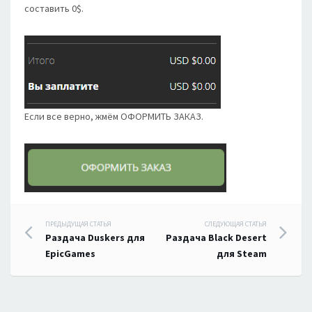
составить 0$.
Если все верно, жмём ОФОРМИТЬ ЗАКАЗ.
Навигация
ПРЕДЫДУЩАЯ СТАТЬЯ
СЛЕДУЮЩАЯ СТАТЬЯ
Раздача Duskers для
Раздача Black Desert
по
EpicGames
для Steam
записям