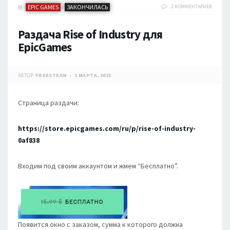
EPIC GAMES
ЗАКОНЧИЛАСЬ
2 КОММЕНТАРИЕВ
/
Раздача Rise of Industry для
EpicGames
АВТОР:
FREESTEAM
2 МАРТА, 2023
Страница раздачи:
https://store.epicgames.com/ru/p/rise-of-industry-
0af838
Входим под своим аккаунтом и жмем “Бесплатно”.
Появится окно с заказом, сумма к которого должна