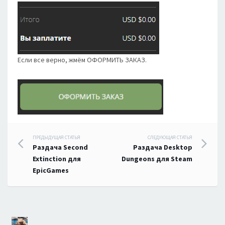
Если все верно, жмём ОФОРМИТЬ ЗАКАЗ.
Навигация
ПРЕДЫДУЩАЯ СТАТЬЯ
СЛЕДУЮЩАЯ СТАТЬЯ
Раздача Second
Раздача Desktop
по
Extinction для
Dungeons для Steam
EpicGames
записям