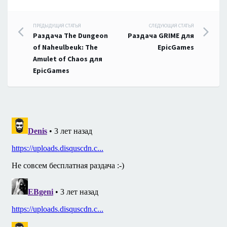
Навигация
ПРЕДЫДУЩАЯ СТАТЬЯ
СЛЕДУЮЩАЯ СТАТЬЯ
Раздача The Dungeon
Раздача GRIME для
по
of Naheulbeuk: The
EpicGames
Amulet of Chaos для
записям
EpicGames