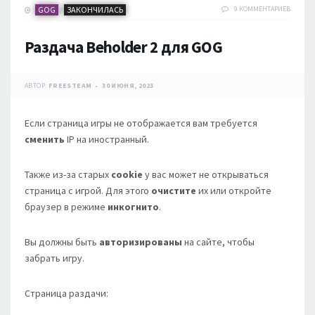
GOG
ЗАКОНЧИЛАСЬ
9 КОММЕНТАРИЕВ
/
Раздача Beholder 2 для GOG
АВТОР:
FREESTEAM
30 ИЮНЯ, 2023
Если страница игры не отображается вам требуется
сменить
IP на иностранный.
Также из-за старых
cookie
у вас может не открываться
страница с игрой. Для этого
очистите
их или откройте
браузер в режиме
инкогнито
.
Вы должны быть
авторизированы
на сайте, чтобы
забрать игру.
Страница раздачи: