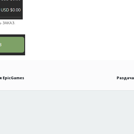
Ь ЗАКАЗ.
ля EpicGames
Раздача