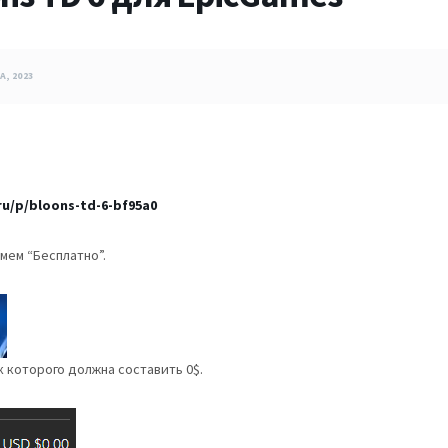
А, 2023
ru/p/bloons-td-6-bf95a0
мем “Бесплатно”.
к которого должна составить 0$.