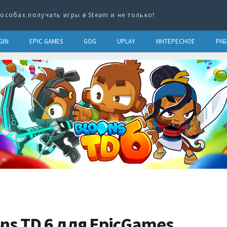
особах получать игры в Steam и не только!
GIN
EPIC GAMES
GOG
UPLAY
ИНТЕРЕСНОЕ
РАБ
ns TD 6 для EpicGames