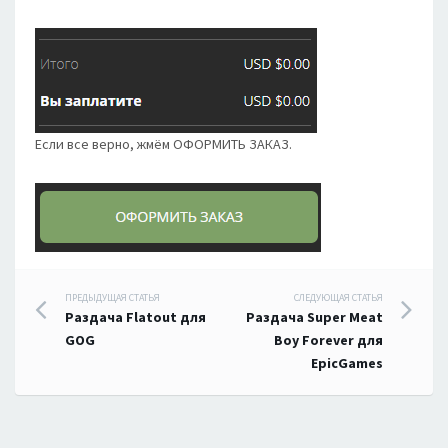
Если все верно, жмём ОФОРМИТЬ ЗАКАЗ.
Навигация
ПРЕДЫДУЩАЯ СТАТЬЯ
СЛЕДУЮЩАЯ СТАТЬЯ
Раздача Flatout для
Раздача Super Meat
по
GOG
Boy Forever для
EpicGames
записям