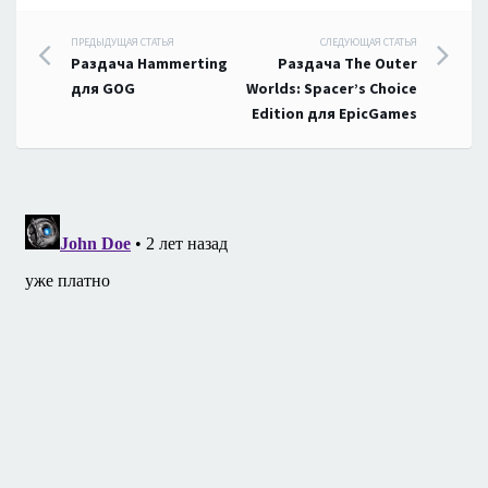
Навигация
ПРЕДЫДУЩАЯ СТАТЬЯ
СЛЕДУЮЩАЯ СТАТЬЯ
Раздача Hammerting
Раздача The Outer
по
для GOG
Worlds: Spacer’s Choice
Edition для EpicGames
записям