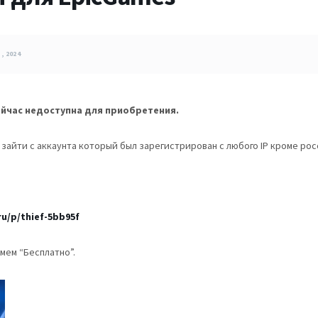
, 2024
ейчас недоступна для приобретения.
зайти с аккаунта который был зарегистрирован с любого IP кроме рос
u/p/thief-5bb95f
мем “Бесплатно”.