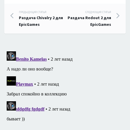
Навигация
ПРЕДЫДУЩАЯ СТАТЬЯ
СЛЕДУЮЩАЯ СТАТЬЯ
Раздача Chivalry 2 для
Раздача Redout 2 для
по
EpicGames
EpicGames
записям