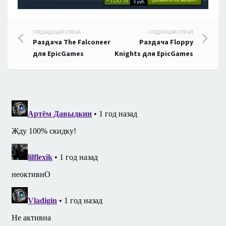
Навигация
ПРЕДЫДУЩАЯ СТАТЬЯ
СЛЕДУЮЩАЯ СТАТЬЯ
Раздача The Falconeer
Раздача Floppy
по
для EpicGames
Knights для EpicGames
записям