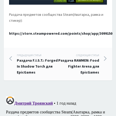
Раздача предметов сообщества Steam(Аватарка, рамка и
стикер):
https://store.steampowered.com/points/shop/app/3099150
Навигация
ПРЕДЫДУЩАЯ СТАТЬЯ
СЛЕДУЮЩАЯ СТАТЬЯ
Раздача F.I.S.T.: Forged
Раздача RAWMEN: Food
по
In Shadow Torch для
Fighter Arena для
EpicGames
EpicGames
записям