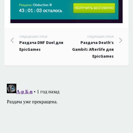
Навигация
ПРЕДЫДУЩАЯ СТАТЬЯ
СЛЕДУЮЩАЯ СТАТЬЯ
Раздача DNF Duel для
Раздача Death’s
по
EpicGames
Gambit: Afterlife для
EpicGames
записям