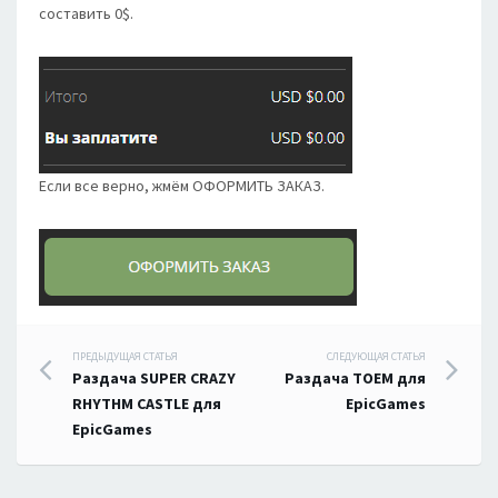
составить 0$.
Если все верно, жмём ОФОРМИТЬ ЗАКАЗ.
Навигация
ПРЕДЫДУЩАЯ СТАТЬЯ
СЛЕДУЮЩАЯ СТАТЬЯ
Раздача SUPER CRAZY
Раздача TOEM для
по
RHYTHM CASTLE для
EpicGames
EpicGames
записям