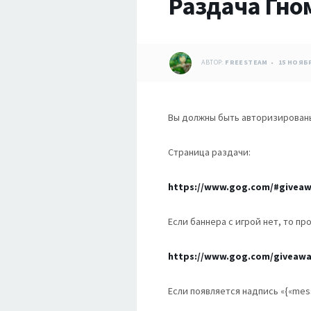
Раздача Гно
АВТОР:
FREESTEAM
15 НОЯБР
Вы должны быть авторизированы 
Страница раздачи:
https://www.gog.com/#givea
Если баннера с игрой нет, то п
https://www.gog.com/giveawa
Если появляется надпись «{«mess