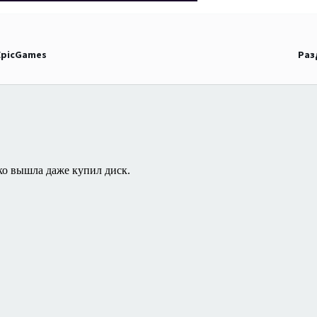
 EpicGames
Раз