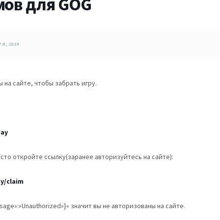
мов для GOG
Я, 2024
на сайте, чтобы забрать игру.
way
росто откройте ссылку(заранее авторизуйтесь на сайте):
y/claim
age»:»Unauthorized»}» значит вы не авторизованы на сайте.