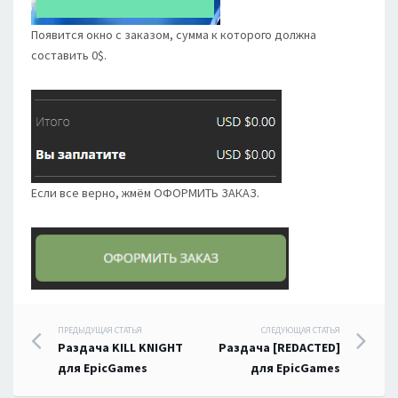
Появится окно с заказом, сумма к которого должна
составить 0$.
Если все верно, жмём ОФОРМИТЬ ЗАКАЗ.
Навигация
ПРЕДЫДУЩАЯ СТАТЬЯ
СЛЕДУЮЩАЯ СТАТЬЯ
Раздача KILL KNIGHT
Раздача [REDACTED]
по
для EpicGames
для EpicGames