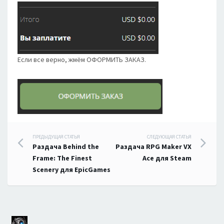
Если все верно, жмём ОФОРМИТЬ ЗАКАЗ.
Навигация
ПРЕДЫДУЩАЯ СТАТЬЯ
СЛЕДУЮЩАЯ СТАТЬЯ
Раздача Behind the
Раздача RPG Maker VX
по
Frame: The Finest
Ace для Steam
Scenery для EpicGames
записям