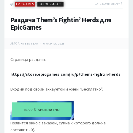
EPIC GAMES
ЗАКОНЧИЛАСЬ
1 КОММЕНТАРИЙ
/
Раздача Them’s Fightin’ Herds для
EpicGames
АВТОР:
FREESTEAM
6 МАРТА, 2025
Страница раздачи:
https://store.epicgames.com/ru/p/thems-fightin-herds
Входим под своим аккаунтом и жмем “Бесплатно”.
Появится окно с заказом, сумма к которого должна
составить 0$.