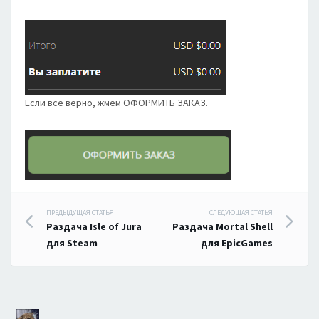
Если все верно, жмём ОФОРМИТЬ ЗАКАЗ.
Навигация
ПРЕДЫДУЩАЯ СТАТЬЯ
СЛЕДУЮЩАЯ СТАТЬЯ
Раздача Isle of Jura
Раздача Mortal Shell
по
для Steam
для EpicGames
записям