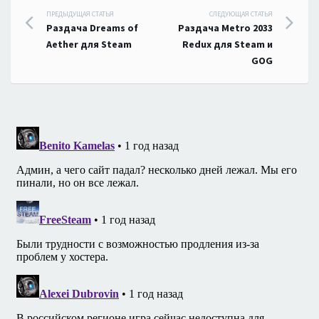
Навигация
ПРЕДЫДУЩАЯ СТАТЬЯ
СЛЕДУЮЩАЯ СТАТЬЯ
Раздача Dreams of
Раздача Metro 2033
по
Aether для Steam
Redux для Steam и
GOG
записям