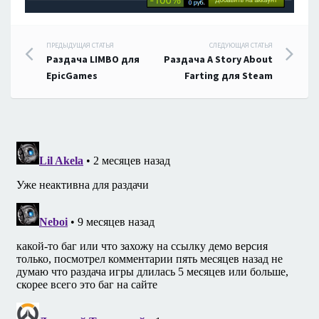
Навигация
ПРЕДЫДУЩАЯ СТАТЬЯ
СЛЕДУЮЩАЯ СТАТЬЯ
Раздача LIMBO для
Раздача A Story About
по
EpicGames
Farting для Steam
записям