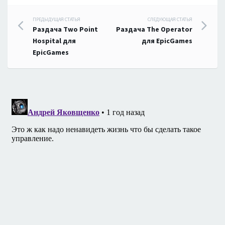
Навигация
ПРЕДЫДУЩАЯ СТАТЬЯ
СЛЕДУЮЩАЯ СТАТЬЯ
Раздача Two Point
Раздача The Operator
по
Hospital для
для EpicGames
EpicGames
записям