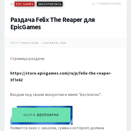
EPIC GAMES
ЗАКОНЧИЛАСЬ
0 КОММЕНТАРИЕВ
/
Раздача Felix The Reaper для
EpicGames
АВТОР:
FREESTEAM
6 НОЯБРЯ, 2025
Страница раздачи:
https://store.epicgames.com/ru/p/felix-the-reaper-
3f7e62
Входим под своим аккаунтом и жмем “Бесплатно”.
Появится окно с заказом, сумма к которого должна