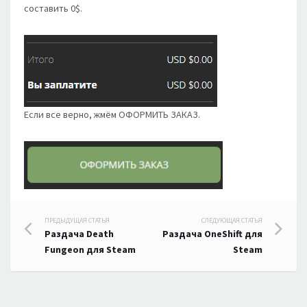
составить 0$.
Если все верно, жмём ОФОРМИТЬ ЗАКАЗ.
Навигация
ПРЕДЫДУЩАЯ СТАТЬЯ
СЛЕДУЮЩАЯ СТАТЬЯ
Раздача Death
Раздача OneShift для
по
Fungeon для Steam
Steam
записям