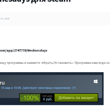
Я, 2025
com/app/2747770/Wednesdays
ницу программы и нажмите «Играть/Установить». Программа навсегда о