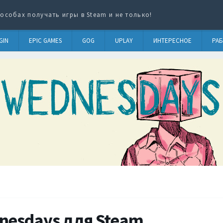
особах получать игры в Steam и не только!
GIN
EPIC GAMES
GOG
UPLAY
ИНТЕРЕСНОЕ
РАБ
nesdays для Steam