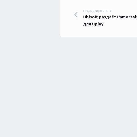
Навигация
ПРЕДЫДУЩАЯ СТАТЬЯ
Ubisoft раздаёт Immortals
по
для Uplay
записям