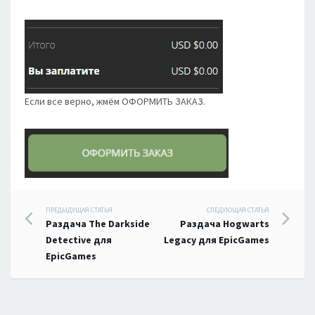
Если все верно, жмём ОФОРМИТЬ ЗАКАЗ.
Навигация
ПРЕДЫДУЩАЯ СТАТЬЯ
СЛЕДУЮЩАЯ СТАТЬЯ
Раздача The Darkside
Раздача Hogwarts
по
Detective для
Legacy для EpicGames
EpicGames
записям