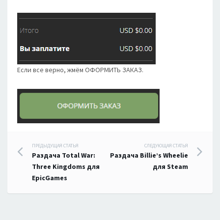
Если все верно, жмём ОФОРМИТЬ ЗАКАЗ.
Навигация
ПРЕДЫДУЩАЯ СТАТЬЯ
СЛЕДУЮЩАЯ СТАТЬЯ
Раздача Total War:
Раздача Billie’s Wheelie
по
Three Kingdoms для
для Steam
EpicGames
записям