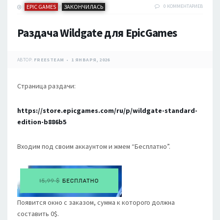
EPIC GAMES
ЗАКОНЧИЛАСЬ
0 КОММЕНТАРИЕВ
/
Раздача Wildgate для EpicGames
АВТОР:
FREESTEAM
1 ЯНВАРЯ, 2026
Страница раздачи:
https://store.epicgames.com/ru/p/wildgate-standard-
edition-b886b5
Входим под своим аккаунтом и жмем “Бесплатно”.
Появится окно с заказом, сумма к которого должна
составить 0$.