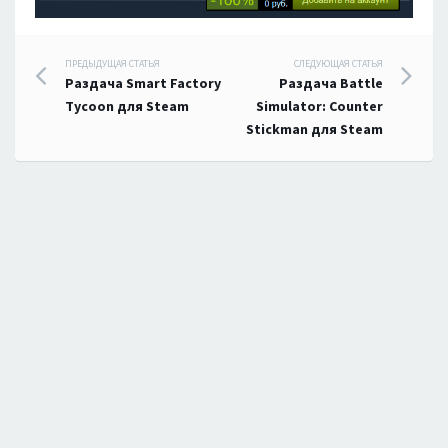
Навигация
ПРЕДЫДУЩАЯ СТАТЬЯ
СЛЕДУЮЩАЯ СТАТЬЯ
Раздача Smart Factory
Раздача Battle
по
Tycoon для Steam
Simulator: Counter
Stickman для Steam
записям