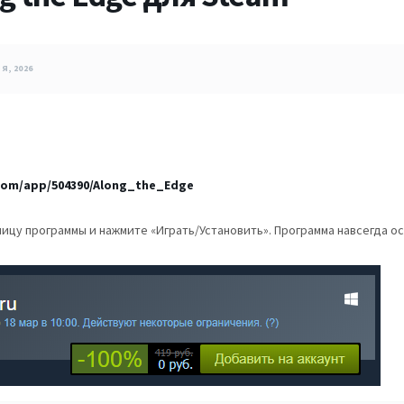
Я, 2026
com/app/504390/Along_the_Edge
ницу программы и нажмите «Играть/Установить». Программа навсегда о