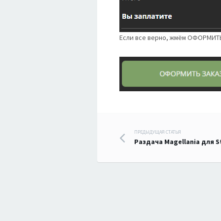
Если все верно, жмём ОФОРМИТ
Навигация
ПРЕДЫДУЩАЯ СТАТЬЯ
Раздача Magellania для 
по
записям