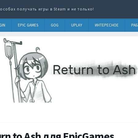
особах получать игры в Steam и не только!
GIN
EPIC GAMES
GOG
UPLAY
ИНТЕРЕСНОЕ
РАБ
rn to Ash для EpicGames