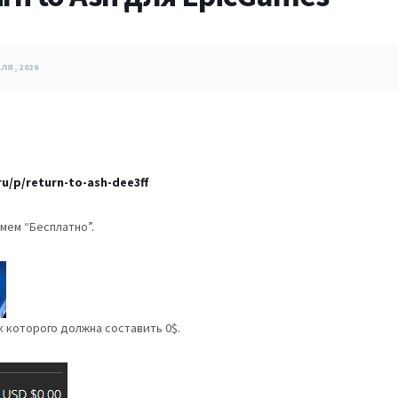
ЛЯ, 2026
u/p/return-to-ash-dee3ff
мем “Бесплатно”.
к которого должна составить 0$.