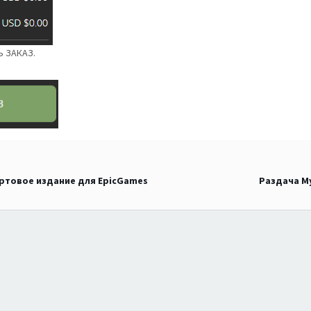
Ь ЗАКАЗ.
артовое издание для EpicGames
Раздача My