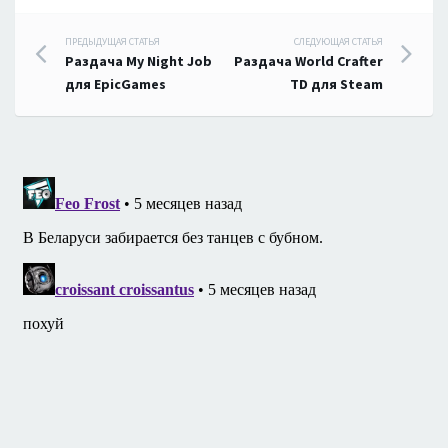
Навигация
ПРЕДЫДУЩАЯ СТАТЬЯ
СЛЕДУЮЩАЯ СТАТЬЯ
Раздача My Night Job
Раздача World Crafter
по
для EpicGames
TD для Steam
записям