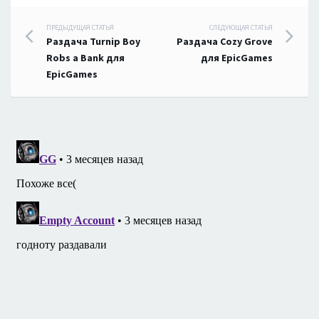
Навигация
ПРЕДЫДУЩАЯ СТАТЬЯ
СЛЕДУЮЩАЯ СТАТЬЯ
Раздача Turnip Boy
Раздача Cozy Grove
по
Robs a Bank для
для EpicGames
EpicGames
записям