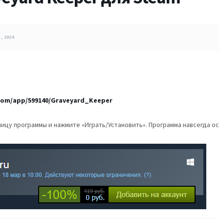
, 2026
com/app/599140/Graveyard_Keeper
ницу программы и нажмите «Играть/Установить». Программа навсегда о