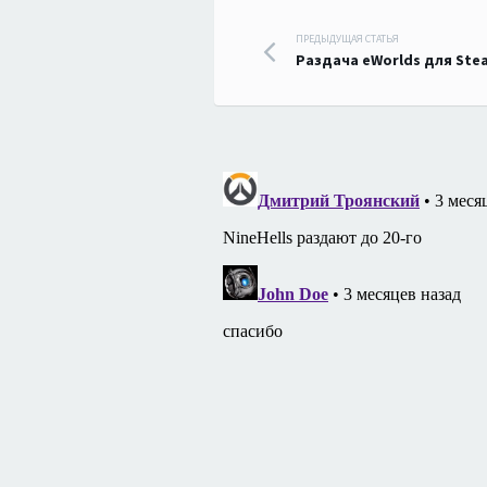
Навигация
ПРЕДЫДУЩАЯ СТАТЬЯ
Раздача eWorlds для Ste
по
записям