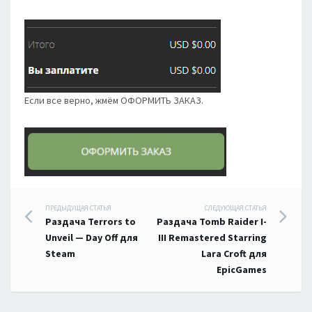
Если все верно, жмём ОФОРМИТЬ ЗАКАЗ.
Навигация
ПРЕДЫДУЩАЯ СТАТЬЯ
СЛЕДУЮЩАЯ СТАТЬЯ
Раздача Terrors to
Раздача Tomb Raider I-
по
Unveil — Day Off для
III Remastered Starring
Steam
Lara Croft для
записям
EpicGames